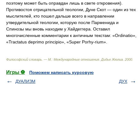
поэтому может быть оправдан лишь в свете откровения).
Противостоя отрицательной теологии, Дуне Скот — один из тех
мыслителей, кто пошел дальше всего в направлении
утвердительной теологии, которую после Парменида и
Спинозы мы вновь находим у Хайдеггера. Оставил
многочисленные комментарии к античным текстам: «Ordinatio»,
«Tractatus deprimo principio», «Super Porhy-rium».
Философский словарь. — М.: Международные отношения
.
Дидье Жюлиа
.
2000
.
Игры ⚽
Поможем написать курсовую
ДУАЛИЗМ
ДУХ