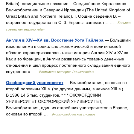
Britain); официальное название ‒ Соединённое Королевство
Великобритании и Северной Ирландии (The United Kingdom of
Great Britain and Northern Ireland). I. Общие сведения В. ‒
островное государство на С. З. Европы; занимает… …
Большая
советская энциклопедия
Англия в XIV—XV вв. Восстание Уота Тайлера
— Большими
изменениями в социально экономической и политической
области характеризовалась также история Англии XIV и XV вв.
Как и во Франции, в Англии развивались товарно денежные
отношения и шел процесс постепенного складывания единого
внутреннего …
Всемирная история. Энциклопедия
Оксфордский университет
— Великобритания, основан во
второй половины XII в. (по другим данным, в начале XIII в.).
В 1996 14,5 тыс. студентов. * * * ОКСФОРДСКИЙ
УНИВЕРСИТЕТ ОКСФОРДСКИЙ УНИВЕРСИТЕТ,
Великобритания, один из старейших университетов в Европе,
основан во второй …
Энциклопедический словарь