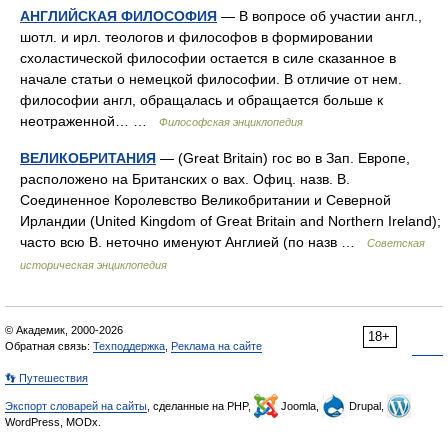
АНГЛИЙСКАЯ ФИЛОСОФИЯ
— В вопросе об участии англ.,
шотл. и ирл. теологов и философов в формировании
схоластической философии остается в силе сказанное в
начале статьи о немецкой философии. В отличие от нем.
философии англ, обращалась и обращается больше к
неотраженной… …
Философская энциклопедия
ВЕЛИКОБРИТАНИЯ
— (Great Britain) гос во в Зап. Европе,
расположено на Британских о вах. Офиц. назв. В.
Соединенное Королевство Великобритании и Северной
Ирландии (United Kingdom of Great Britain and Northern Ireland);
часто всю В. неточно именуют Англией (по назв …
Советская
историческая энциклопедия
© Академик, 2000-2026
18+
Обратная связь:
Техподдержка
,
Реклама на сайте
👣 Путешествия
Экспорт словарей на сайты
, сделанные на PHP,
Joomla,
Drupal,
WordPress, MODx.